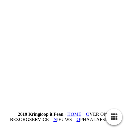
2019 Kringloop it Fean
-
HOME
O
VER ONS
BEZORGSERVICE
N
IEUWS
O
PHAALAFSPRAAK